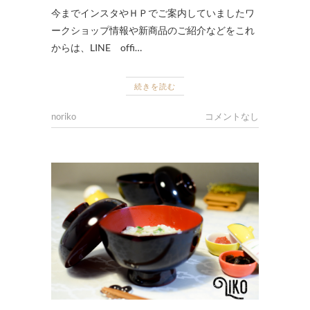
今までインスタやＨＰでご案内していましたワ
ークショップ情報や新商品のご紹介などをこれ
からは、LINE offi…
続きを読む
noriko
コメントなし
DAILY
,
お
取
扱
い
商
品
,