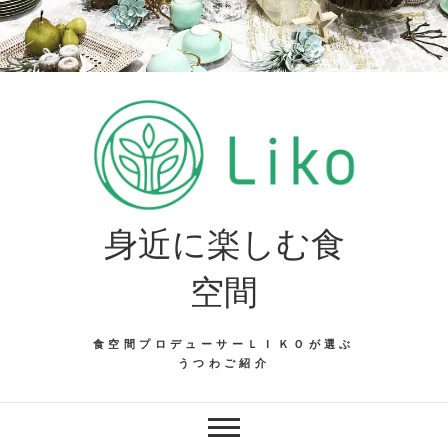
Skip
to
content
身近に楽しむ食
空間
食空間プロデューサーＬＩＫＯが選ぶ
うつわご紹介