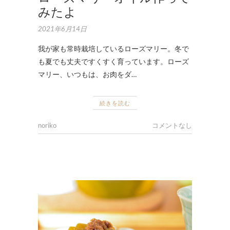
みたよ
2021年6月14日
我が家も常時栽培しているローズマリー。冬で
も夏でも丈夫ですくすく育っています。ローズ
マリー、いつもは、お肉をダ…
続きを読む
noriko
コメントなし
お
取
扱
い
商