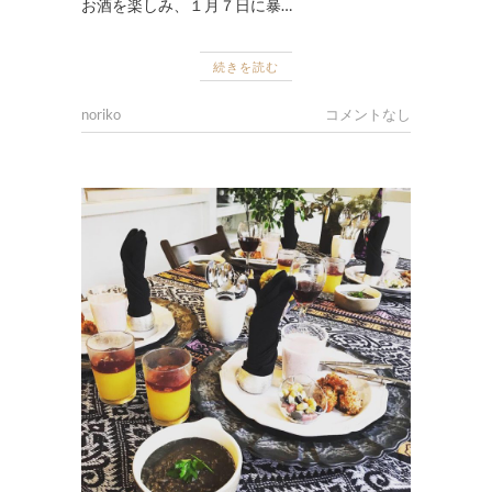
お酒を楽しみ、１月７日に暴…
続きを読む
noriko
コメントなし
ナ
チ
ュ
ラ
ル
フ
ー
ド
,
作
品
集