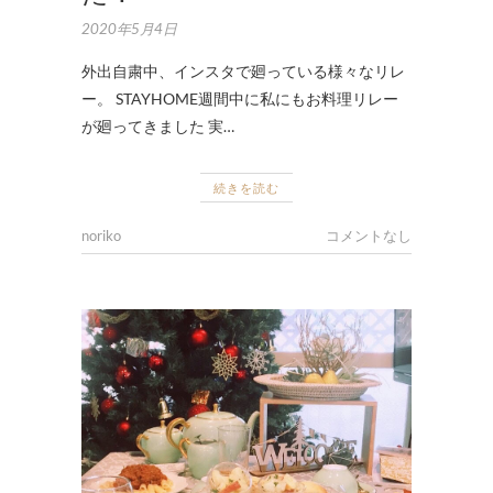
2020年5月4日
外出自粛中、インスタで廻っている様々なリレ
ー。 STAYHOME週間中に私にもお料理リレー
が廻ってきました 実…
続きを読む
noriko
コメントなし
ナ
チ
ュ
ラ
ル
フ
ー
ド