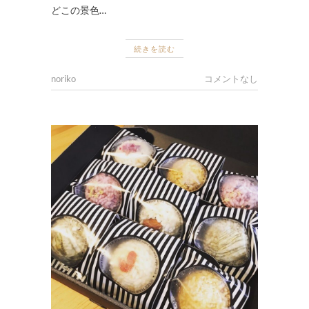
どこの景色…
続きを読む
noriko
コメントなし
ナ
チ
ュ
ラ
ル
フ
ー
ド