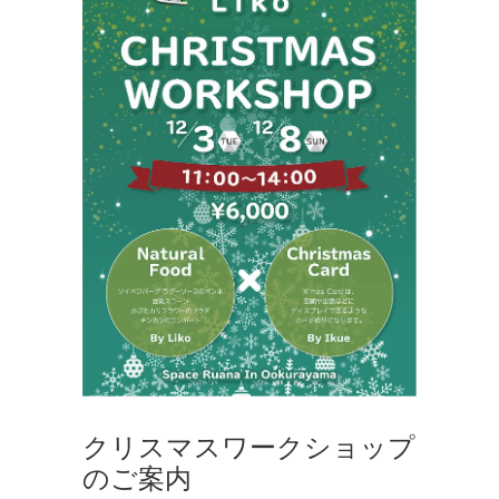
ル
コ
ー
デ
ィ
ネ
ー
ト
,
ナ
チ
ュ
ラ
ル
フ
ー
ド
クリスマスワークショップ
のご案内