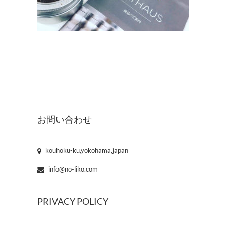
お問い合わせ
kouhoku-ku,yokohama,japan
info@no-liko.com
PRIVACY POLICY