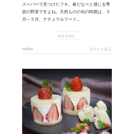
スーパーで見つけたフキ。春だなーと感じる季
節の野菜ですよね。天然ものの旬の時期は、３
月～５月。ナチュラルフード…
続きを読む
noriko
コメントなし
FOOD
,
ナ
チ
ュ
ラ
ル
フ
ー
ド