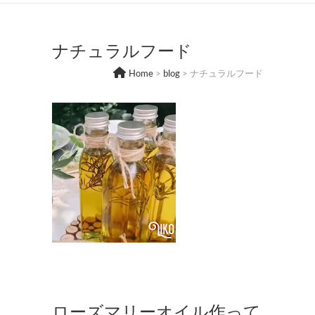
ナチュラルフード
Home
>
blog
>
ナチュラルフード
ナ
チ
ュ
ラ
ル
フ
ー
ド
,
作
品
集
ローズマリーオイル作って