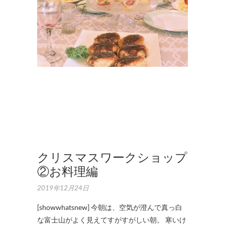
,
ワ
ー
ク
シ
ョ
ッ
プ
,
作
品
集
クリスマスワークショップ
②お料理編
2019年12月24日
[showwhatsnew] 今朝は、空気が澄んで真っ白
な富士山がよく見えてすがすがしい朝。 寒いけ