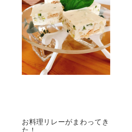
扱
い
商
品
,
ナ
チ
ュ
ラ
ル
フ
ー
ド
,
作
品
集
お料理リレーがまわってき
た！