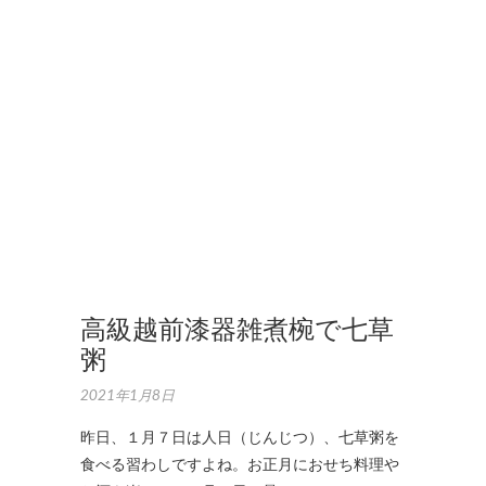
ナ
チ
ュ
ラ
ル
フ
ー
ド
,
作
品
集
高級越前漆器雑煮椀で七草
粥
2021年1月8日
昨日、１月７日は人日（じんじつ）、七草粥を
食べる習わしですよね。お正月におせち料理や