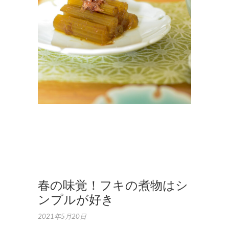
品
,
ナ
チ
ュ
ラ
ル
フ
ー
ド
,
作
品
集
春の味覚！フキの煮物はシ
ンプルが好き
2021年5月20日