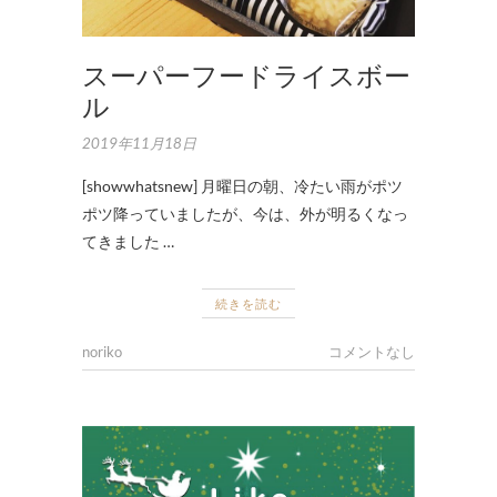
スーパーフードライスボー
ル
2019年11月18日
[showwhatsnew] 月曜日の朝、冷たい雨がポツ
ポツ降っていましたが、今は、外が明るくなっ
てきました …
続きを読む
noriko
コメントなし
テ
ー
ブ