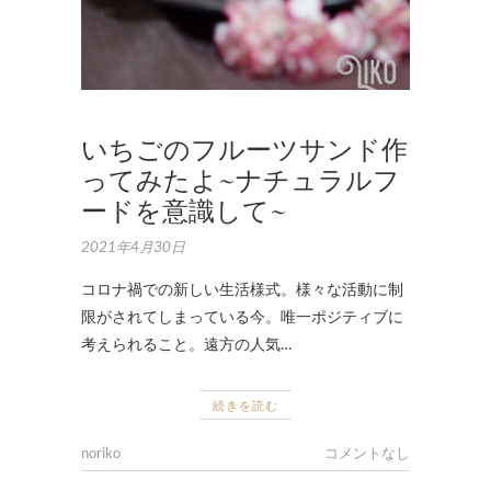
,
作
品
集
いちごのフルーツサンド作
ってみたよ~ナチュラルフ
ードを意識して~
2021年4月30日
コロナ禍での新しい生活様式。様々な活動に制
限がされてしまっている今。唯一ポジティブに
考えられること。遠方の人気…
続きを読む
noriko
コメントなし