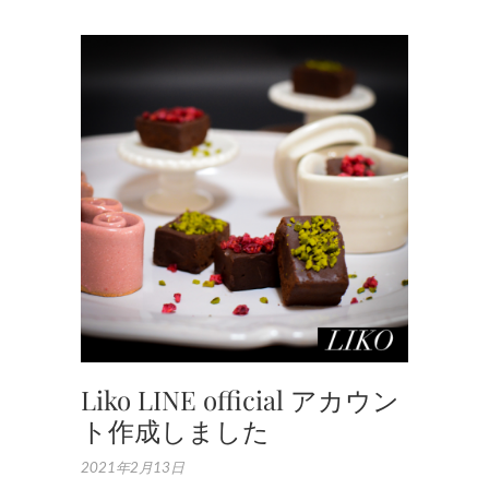
ナ
チ
ュ
ラ
ル
フ
ー
ド
,
作
品
集
Liko LINE official アカウン
ト作成しました
2021年2月13日