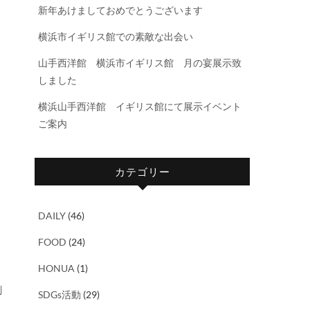
新年あけましておめでとうございます
横浜市イギリス館での素敵な出会い
山手西洋館 横浜市イギリス館 月の宴展示致
しました
横浜山手西洋館 イギリス館にて展示イベント
ご案内
カテゴリー
DAILY
(46)
FOOD
(24)
HONUA
(1)
刷
SDGs活動
(29)