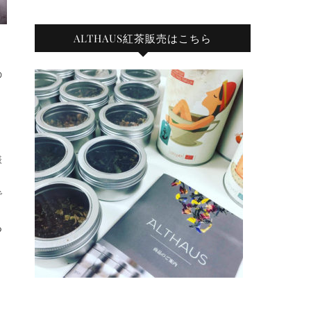
ALTHAUS紅茶販売はこちら
の
様
で
つ