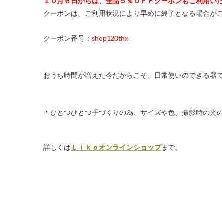
１０月６日からは、全品５％ＯＦＦクーポンもご利用い
クーポンは、ご利用状況により早めに終了となる場合が
クーポン番号：
shop120thx
おうち時間が増えた今だからこそ、日常使いのできる器
＊ひとつひとつ手づくりの為、サイズや色、撮影時の
詳しくは
Ｌｉｋｏオンラインショップ
まで。