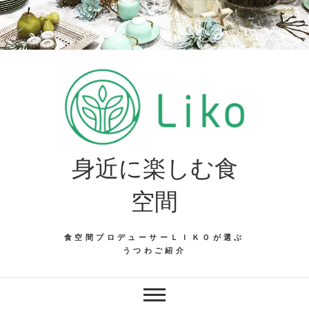
Skip
to
content
身近に楽しむ食
空間
食空間プロデューサーＬＩＫＯが選ぶ
うつわご紹介