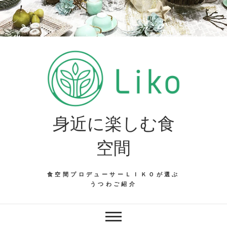
Skip
to
content
身近に楽しむ食
空間
食空間プロデューサーＬＩＫＯが選ぶ
うつわご紹介