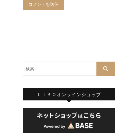
検
索…
ＬＩＫＯオンラインショップ