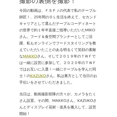
撮影の裏側を撮影！
今回の動画は、ＦＳＰＪの代表で私のテーブル
師匠！、25年間のＯＬ生活を終えて、セカンド
キャリアとして選んだテーブルコーディネート
の世界で約１年半直接ご指導いただいたMIKO
さん。フード＆食空間プランナーとしてご活
躍、私もオンラインでフードスタイリングを教
えていただいたことのある明るくて笑顔の素敵
な
MAKKO
さん。そして２０１９年のＴＷＦで
は一緒に設営に参加して、２０２０年のＴＷＦ
ではお互いに入選！一緒にテーブルを学んだ同
士！の
KAZUKO
さん。私は裏方として当日のお
手伝いをさせていただきました。
当日は、動画撮影部隊の方々が、カメラをたく
さん設置。その間、MAKKOさん、KAZUKOさ
んとディスプレイ花材・道具を搬入して、設営
開始！