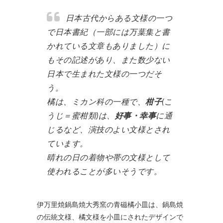
日本古代からある文様の一つ
で日本書紀（一部には万葉集と書
かれている文章もありました）に
もその記述があり、また数少ない
日本で生まれた文様の一つだそ
う。
橘は、ミカン科の一種で、
柑子
(こ
うじ＝蜜柑類)は、
好事・幸事
に通
じるなど、演技のよい文様とされ
ています。
晴れの日の着物や帯の文様として
使われることが多いそうです。
伊万里焼鍋島焼大秀窯の青磁橘小皿は、鍋島焼
の伝統文様、橘文様を小皿にされたデザインで