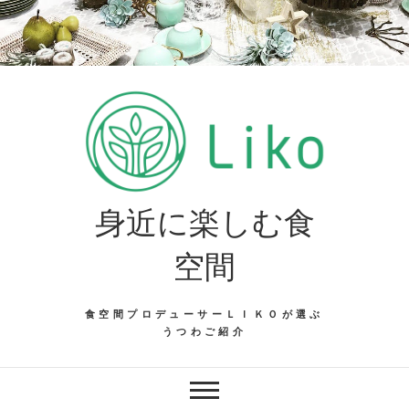
Skip
to
content
身近に楽しむ食
空間
食空間プロデューサーＬＩＫＯが選ぶ
うつわご紹介