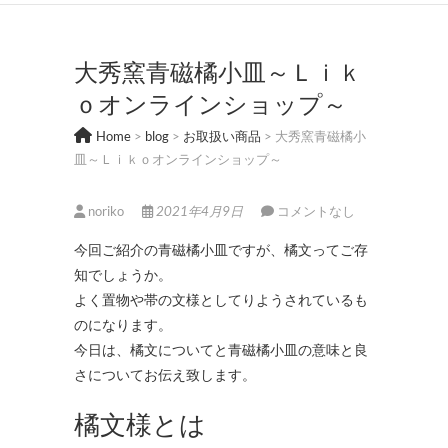
大秀窯青磁橘小皿～Ｌｉｋ
ｏオンラインショップ～
Home
>
blog
>
お取扱い商品
>
大秀窯青磁橘小
皿～Ｌｉｋｏオンラインショップ～
noriko
2021年4月9日
コメントなし
今回ご紹介の青磁橘小皿ですが、橘文ってご存
知でしょうか。
よく置物や帯の文様としてりようされているも
のになります。
今日は、橘文についてと青磁橘小皿の意味と良
さについてお伝え致します。
橘文様とは