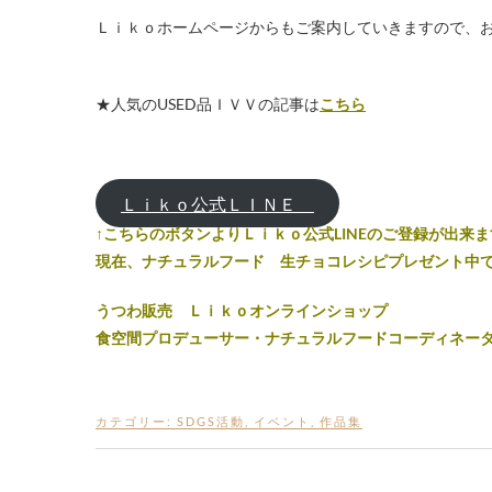
Ｌｉｋｏホームページからもご案内していきますので、お
★人気のUSED品ＩＶＶの記事は
こちら
Ｌｉｋｏ公式ＬＩＮＥ
↑こちらのボタンよりＬｉｋｏ公式LINEのご登録が出来
現在、ナチュラルフード 生チョコレシピプレゼント中
うつわ販売 Ｌｉｋｏオンラインショップ
食空間プロデューサー・ナチュラルフードコーディネー
カテゴリー:
SDGS活動
,
イベント
,
作品集