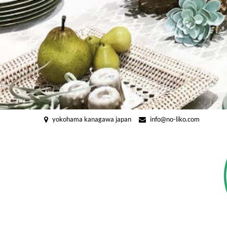
Skip
to
content
yokohama kanagawa japan
info@no-liko.com