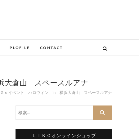
PLOFILE
CONTACT
浜大倉山 スペースルアナ
Ｇｓイベント ハロウィン in 横浜大倉山 スペースルアナ
検
索…
ＬＩＫＯオンラインショップ