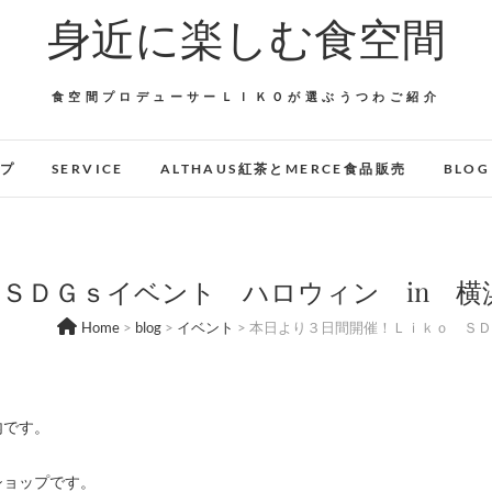
身近に楽しむ食空間
食空間プロデューサーＬＩＫＯが選ぶうつわご紹介
ップ
SERVICE
ALTHAUS紅茶とMERCE食品販売
BLOG
ＳＤＧｓイベント ハロウィン in 横
Home
>
blog
>
イベント
>
本日より３日間開催！Ｌｉｋｏ ＳＤ
内です。
ショップです。