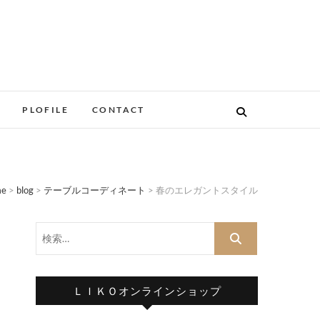
PLOFILE
CONTACT
me
>
blog
>
テーブルコーディネート
>
春のエレガントスタイル
検
索…
ＬＩＫＯオンラインショップ