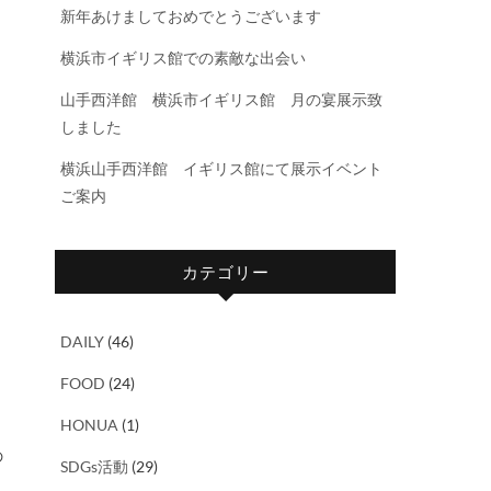
新年あけましておめでとうございます
横浜市イギリス館での素敵な出会い
山手西洋館 横浜市イギリス館 月の宴展示致
しました
横浜山手西洋館 イギリス館にて展示イベント
ご案内
カテゴリー
DAILY
(46)
FOOD
(24)
HONUA
(1)
の
SDGs活動
(29)