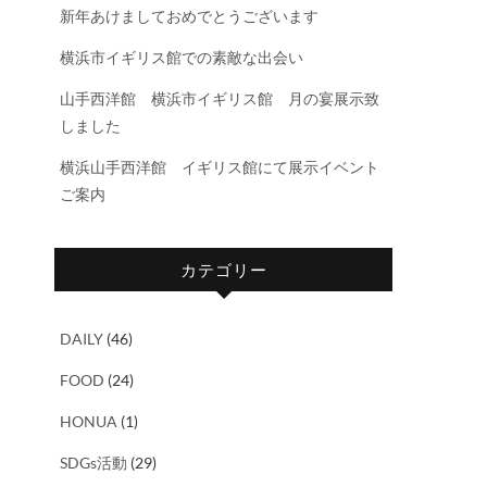
新年あけましておめでとうございます
横浜市イギリス館での素敵な出会い
山手西洋館 横浜市イギリス館 月の宴展示致
しました
横浜山手西洋館 イギリス館にて展示イベント
ご案内
カテゴリー
DAILY
(46)
FOOD
(24)
HONUA
(1)
SDGs活動
(29)